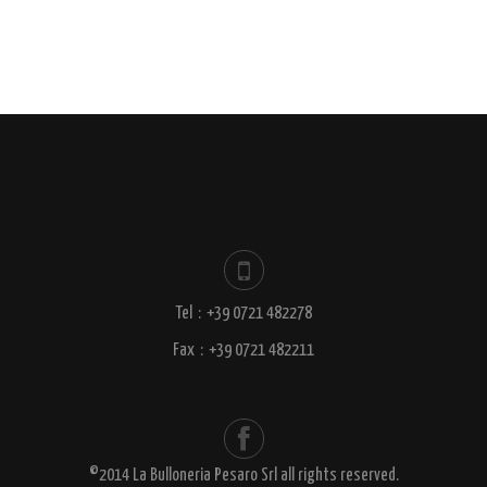
Tel
:
+39 0721 482278
Fax
:
+39 0721 482211
©2014 La Bulloneria Pesaro Srl all rights reserved.