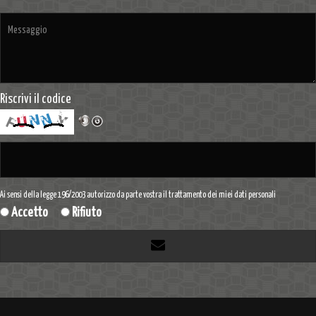
Riscrivi il codice
Ai sensi della legge 196/2003 autorizzo da parte vostra il trattamento dei miei dati personali
Accetto
Rifiuto