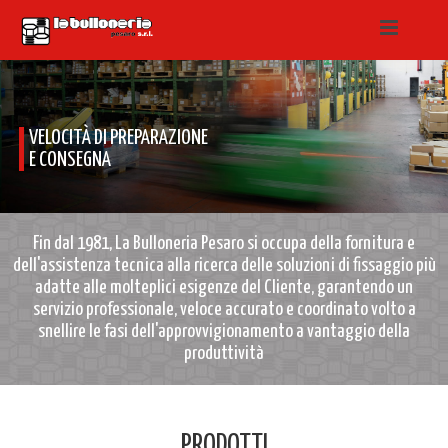
VELOCITÀ DI PREPARAZIONE
E CONSEGNA
Fin dal 1981, La Bulloneria Pesaro si occupa della fornitura e
dell'assistenza tecnica alla ricerca delle soluzioni di fissaggio più
adatte alle molteplici esigenze del Cliente, garantendo un
servizio professionale, veloce accurato e coordinato volto a
snellire le fasi dell'approvvigionamento a vantaggio della
produttività
PRODOTTI